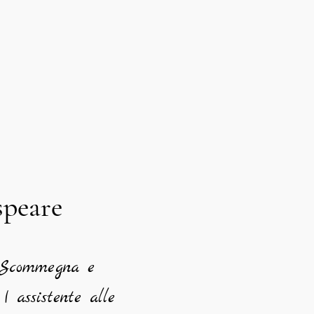
speare
a Scommegna e
 assistente alle