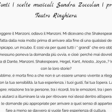
onti | scelte musicali Sandra Zoccolan | 
Teatro Ringhiera
leggere il Manzoni, odiavo il Manzoni. Mi dicevano che Shakespear
atta dalla noia molto prima di arrivare alla fine di una qualsiasi d
capo, un incubo. E così via per quasi tutti i “ grandi” che ero obb
e nessuno poneva la domanda più ovvia, e cioè: perché mai dovre
a di Dante, Manzoni, Shakespeare, Hegel, Kant, Ariosto, Joyce…? 
con le loro storie?
ublime, è morta fino a che non è un essere umano vivente a rilegger
 la tua sensibilità, la tua esperienza, i tuoi gusti, fai tua l’opera. 
re: relazione tra le persone, tra i ricordi, tra le emozioni, tra i pens
aiutarci a illuminare la via per ritrovare noi stessi dentro all’opera
 le domande più appropriate per arrivare a quel senso di apparten
fare a meno se davvero si vuole fare esperienza di cultura.