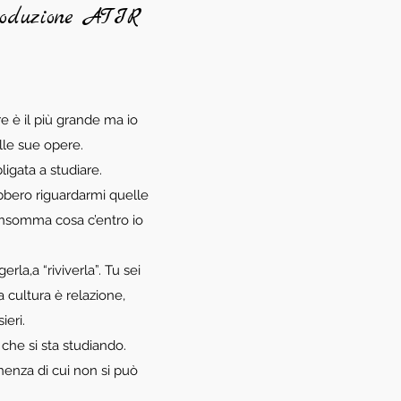
produzione ATIR
e è il più grande ma io
elle sue opere.
ligata a studiare.
bbero riguardarmi quelle
Insomma cosa c’entro io
la,a “riviverla”. Tu sei
La cultura è relazione,
ieri.
 che si sta studiando.
enza di cui non si può