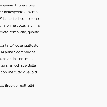
espeare. E’ una storia
o e Shakespeare ci siamo
E’ la storia di come sono
una prima volta, la prima
creta semplicità, quanta
ontarlo”, cosa piuttosto
s e Arianna Scommegna,
o, calandosi nei molti
za si arricchisce della
o con me tutto quello di
ke, Brook e molti altri