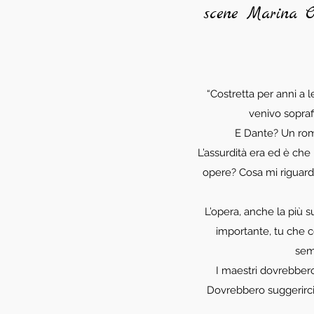
scene Marina C
“Costretta per anni a 
venivo sopraff
E Dante? Un rompi
L’assurdità era ed è ch
opere? Cosa mi riguard
L’opera, anche la più s
importante, tu che con
semp
I maestri dovrebbero 
Dovrebbero suggerirci