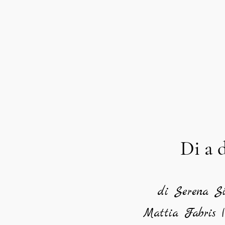
Di a 
di Serena Si
Mattia Fabris |