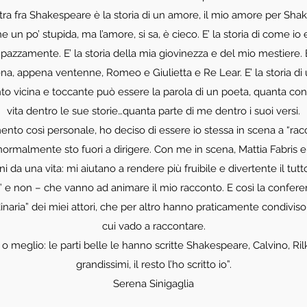
 tra fra Shakespeare è la storia di un amore, il mio amore per Shak
he un po’ stupida, ma l’amore, si sa, è cieco. E’ la storia di come i
 pazzamente. E’ la storia della mia giovinezza e del mio mestiere. 
ena, appena ventenne, Romeo e Giulietta e Re Lear. E’ la storia di 
to vicina e toccante può essere la parola di un poeta, quanta con
vita dentro le sue storie…quanta parte di me dentro i suoi versi.
ento così personale, ho deciso di essere io stessa in scena a “racc
ormalmente sto fuori a dirigere. Con me in scena, Mattia Fabri
rni da una vita: mi aiutano a rendere più fruibile e divertente il tutt
” e non – che vanno ad animare il mio racconto. E così la conferen
inaria” dei miei attori, che per altro hanno praticamente condivis
cui vado a raccontare.
io, o meglio: le parti belle le hanno scritte Shakespeare, Calvino, Ril
grandissimi, il resto l’ho scritto io”.
Serena Sinigaglia