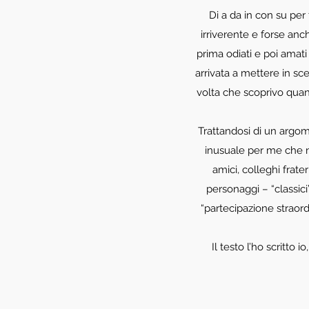
Di a da in con su per
irriverente e forse anc
prima odiati e poi amati
arrivata a mettere in sc
volta che scoprivo quan
Trattandosi di un argom
inusuale per me che n
amici, colleghi frate
personaggi – “classici
“partecipazione straord
Il testo l’ho scritto 